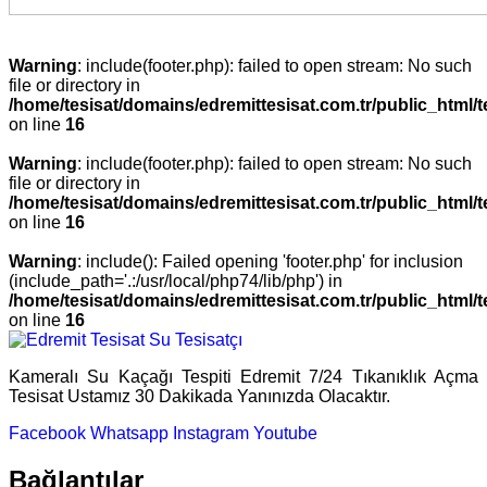
Warning
: include(footer.php): failed to open stream: No such
file or directory in
/home/tesisat/domains/edremittesisat.com.tr/public_html/t
on line
16
Warning
: include(footer.php): failed to open stream: No such
file or directory in
/home/tesisat/domains/edremittesisat.com.tr/public_html/t
on line
16
Warning
: include(): Failed opening 'footer.php' for inclusion
(include_path='.:/usr/local/php74/lib/php') in
/home/tesisat/domains/edremittesisat.com.tr/public_html/t
on line
16
Kameralı Su Kaçağı Tespiti Edremit 7/24 Tıkanıklık Açma
Tesisat Ustamız 30 Dakikada Yanınızda Olacaktır.
Facebook
Whatsapp
Instagram
Youtube
Bağlantılar