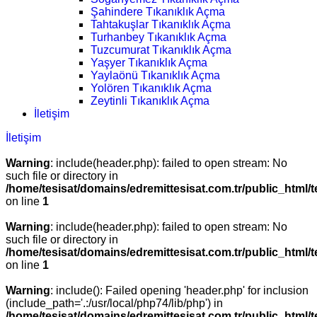
Şahindere Tıkanıklık Açma
Tahtakuşlar Tıkanıklık Açma
Turhanbey Tıkanıklık Açma
Tuzcumurat Tıkanıklık Açma
Yaşyer Tıkanıklık Açma
Yaylaönü Tıkanıklık Açma
Yolören Tıkanıklık Açma
Zeytinli Tıkanıklık Açma
İletişim
İletişim
Warning
: include(header.php): failed to open stream: No
such file or directory in
/home/tesisat/domains/edremittesisat.com.tr/public_html/t
on line
1
Warning
: include(header.php): failed to open stream: No
such file or directory in
/home/tesisat/domains/edremittesisat.com.tr/public_html/t
on line
1
Warning
: include(): Failed opening 'header.php' for inclusion
(include_path='.:/usr/local/php74/lib/php') in
/home/tesisat/domains/edremittesisat.com.tr/public_html/t