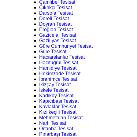
Çamlıbel Tesisat
Çıkrıkçı Tesisat
Darsofa Tesisat
Dereli Tesisat
Doyran Tesisat
Eroğlan Tesisat
Gazicelal Tesisat
Gaziilyas Tesisat
Güre Cumhuriyet Tesisat
Güre Tesisat
Hacıarslanlar Tesisat
Hacıtuğrul Tesisat
Hamidiye Tesisat
Hekimzade Tesisat
İbrahimce Tesisat
İkizçay Tesisat
İskele Tesisat
Kadıköy Tesisat
Kapıcıbaşı Tesisat
Kavlaklar Tesisat
Kızılkeçili Tesisat
Mehmetalan Tesisat
Narlı Tesisat
Ortaoba Tesisat
Pınarbaşı Tesisat