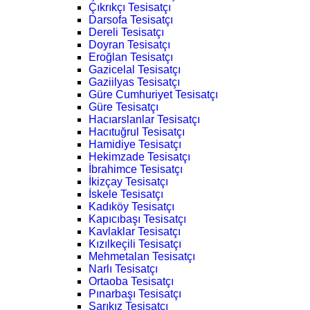
Çıkrıkçı Tesisatçı
Darsofa Tesisatçı
Dereli Tesisatçı
Doyran Tesisatçı
Eroğlan Tesisatçı
Gazicelal Tesisatçı
Gaziilyas Tesisatçı
Güre Cumhuriyet Tesisatçı
Güre Tesisatçı
Hacıarslanlar Tesisatçı
Hacıtuğrul Tesisatçı
Hamidiye Tesisatçı
Hekimzade Tesisatçı
İbrahimce Tesisatçı
İkizçay Tesisatçı
İskele Tesisatçı
Kadıköy Tesisatçı
Kapıcıbaşı Tesisatçı
Kavlaklar Tesisatçı
Kızılkeçili Tesisatçı
Mehmetalan Tesisatçı
Narlı Tesisatçı
Ortaoba Tesisatçı
Pınarbaşı Tesisatçı
Sarıkız Tesisatçı