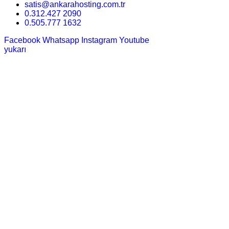
satis@ankarahosting.com.tr
0.312.427 2090
0.505.777 1632
Facebook
Whatsapp
Instagram
Youtube
yukarı