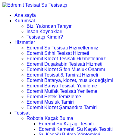
Ana sayfa
Kurumsal
Bizi Yakından Tanıyın
İnsan Kaynakları
Tesisatçı Kimdir?
Hizmetler
Edremit Su Tesisatı Hizmetlerimiz
Edremit Sıhhi Tesisat Hizmeti
Edremit Klozet Tesisatı Hizmetlerimiz
Edremit Duşakabin Tesisatı Hizmeti
Edremit Klozet Sifon Musluk Onarımı
Edremit Tesisat & Tamirat Hizmeti
Edremit Batarya, klozet, musluk değişimi
Edremit Banyo Tesisatı Yenileme
Edremit Mutfak Tesisatı Yenileme
Edremit Petek Temizleme
Edremit Musluk Tamiri
Edremit Klozet Şamandıra Tamiri
Tesisat
Robotla Kaçak Bulma
Edremit Su Kaçağı Tespiti
Edremit Kameralı Su Kaçak Tespiti
Su Kaçağı Bulma Yöntemleri