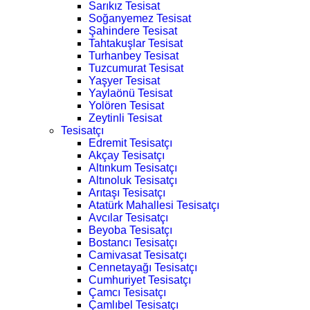
Sarıkız Tesisat
Soğanyemez Tesisat
Şahindere Tesisat
Tahtakuşlar Tesisat
Turhanbey Tesisat
Tuzcumurat Tesisat
Yaşyer Tesisat
Yaylaönü Tesisat
Yolören Tesisat
Zeytinli Tesisat
Tesisatçı
Edremit Tesisatçı
Akçay Tesisatçı
Altınkum Tesisatçı
Altınoluk Tesisatçı
Arıtaşı Tesisatçı
Atatürk Mahallesi Tesisatçı
Avcılar Tesisatçı
Beyoba Tesisatçı
Bostancı Tesisatçı
Camivasat Tesisatçı
Cennetayağı Tesisatçı
Cumhuriyet Tesisatçı
Çamcı Tesisatçı
Çamlıbel Tesisatçı