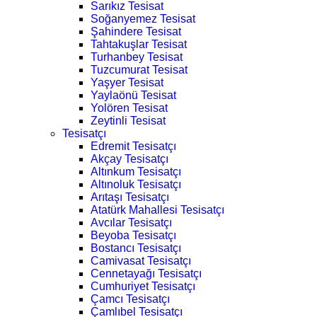
Sarıkız Tesisat
Soğanyemez Tesisat
Şahindere Tesisat
Tahtakuşlar Tesisat
Turhanbey Tesisat
Tuzcumurat Tesisat
Yaşyer Tesisat
Yaylaönü Tesisat
Yolören Tesisat
Zeytinli Tesisat
Tesisatçı
Edremit Tesisatçı
Akçay Tesisatçı
Altınkum Tesisatçı
Altınoluk Tesisatçı
Arıtaşı Tesisatçı
Atatürk Mahallesi Tesisatçı
Avcılar Tesisatçı
Beyoba Tesisatçı
Bostancı Tesisatçı
Camivasat Tesisatçı
Cennetayağı Tesisatçı
Cumhuriyet Tesisatçı
Çamcı Tesisatçı
Çamlıbel Tesisatçı