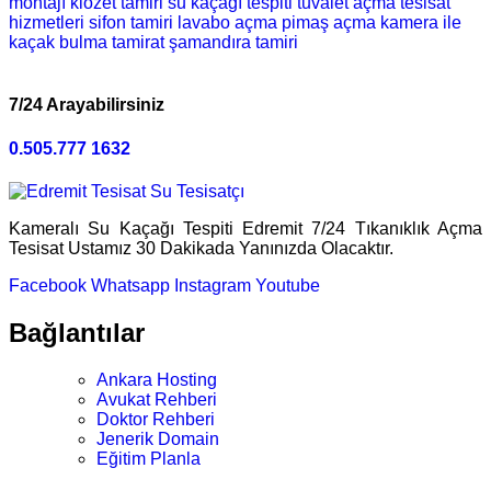
montajı
klozet tamiri
su kaçağı tespiti
tuvalet açma
tesisat
hizmetleri
sifon tamiri
lavabo açma
pimaş açma
kamera ile
kaçak bulma
tamirat
şamandıra tamiri
7/24 Arayabilirsiniz
0.505.777 1632
Kameralı Su Kaçağı Tespiti Edremit 7/24 Tıkanıklık Açma
Tesisat Ustamız 30 Dakikada Yanınızda Olacaktır.
Facebook
Whatsapp
Instagram
Youtube
Bağlantılar
Ankara Hosting
Avukat Rehberi
Doktor Rehberi
Jenerik Domain
Eğitim Planla