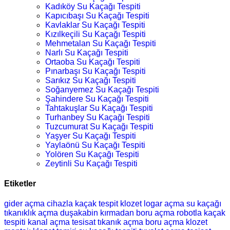
Kadıköy Su Kaçağı Tespiti
Kapıcıbaşı Su Kaçağı Tespiti
Kavlaklar Su Kaçağı Tespiti
Kızılkeçili Su Kaçağı Tespiti
Mehmetalan Su Kaçağı Tespiti
Narlı Su Kaçağı Tespiti
Ortaoba Su Kaçağı Tespiti
Pınarbaşı Su Kaçağı Tespiti
Sarıkız Su Kaçağı Tespiti
Soğanyemez Su Kaçağı Tespiti
Şahindere Su Kaçağı Tespiti
Tahtakuşlar Su Kaçağı Tespiti
Turhanbey Su Kaçağı Tespiti
Tuzcumurat Su Kaçağı Tespiti
Yaşyer Su Kaçağı Tespiti
Yaylaönü Su Kaçağı Tespiti
Yolören Su Kaçağı Tespiti
Zeytinli Su Kaçağı Tespiti
Etiketler
gider açma
cihazla kaçak tespit
klozet
logar açma
su kaçağı
tıkanıklık açma
duşakabin
kırmadan boru açma
robotla kaçak
tespiti
kanal açma
tesisat
tıkanık açma
boru açma
klozet