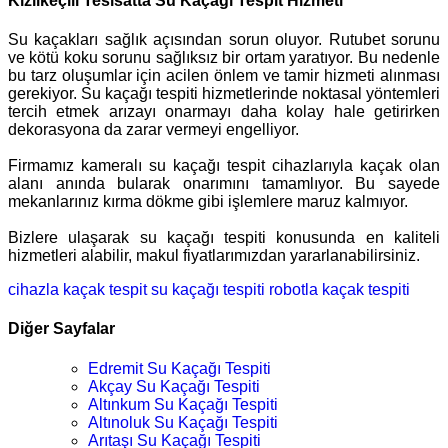
Kızılkeçili Tesisatta Su Kaçağı Tespit Hizmeti
Su kaçakları sağlık açısından sorun oluyor. Rutubet sorunu
ve kötü koku sorunu sağlıksız bir ortam yaratıyor. Bu nedenle
bu tarz oluşumlar için acilen önlem ve tamir hizmeti alınması
gerekiyor. Su kaçağı tespiti hizmetlerinde noktasal yöntemleri
tercih etmek arızayı onarmayı daha kolay hale getirirken
dekorasyona da zarar vermeyi engelliyor.
Firmamız kameralı su kaçağı tespit cihazlarıyla kaçak olan
alanı anında bularak onarımını tamamlıyor. Bu sayede
mekanlarınız kırma dökme gibi işlemlere maruz kalmıyor.
Bizlere ulaşarak su kaçağı tespiti konusunda en kaliteli
hizmetleri alabilir, makul fiyatlarımızdan yararlanabilirsiniz.
cihazla kaçak tespit
su kaçağı tespiti
robotla kaçak tespiti
Diğer Sayfalar
Edremit Su Kaçağı Tespiti
Akçay Su Kaçağı Tespiti
Altınkum Su Kaçağı Tespiti
Altınoluk Su Kaçağı Tespiti
Arıtaşı Su Kaçağı Tespiti