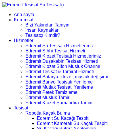
Ana sayfa
Kurumsal
Bizi Yakından Tanıyın
İnsan Kaynakları
Tesisatçı Kimdir?
Hizmetler
Edremit Su Tesisatı Hizmetlerimiz
Edremit Sıhhi Tesisat Hizmeti
Edremit Klozet Tesisatı Hizmetlerimiz
Edremit Duşakabin Tesisatı Hizmeti
Edremit Klozet Sifon Musluk Onarımı
Edremit Tesisat & Tamirat Hizmeti
Edremit Batarya, klozet, musluk değişimi
Edremit Banyo Tesisatı Yenileme
Edremit Mutfak Tesisatı Yenileme
Edremit Petek Temizleme
Edremit Musluk Tamiri
Edremit Klozet Şamandıra Tamiri
Tesisat
Robotla Kaçak Bulma
Edremit Su Kaçağı Tespiti
Edremit Kameralı Su Kaçak Tespiti
Su Kaçağı Bulma Yöntemleri