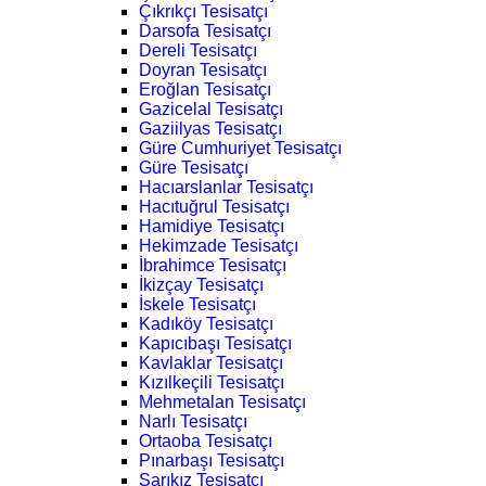
Çıkrıkçı Tesisatçı
Darsofa Tesisatçı
Dereli Tesisatçı
Doyran Tesisatçı
Eroğlan Tesisatçı
Gazicelal Tesisatçı
Gaziilyas Tesisatçı
Güre Cumhuriyet Tesisatçı
Güre Tesisatçı
Hacıarslanlar Tesisatçı
Hacıtuğrul Tesisatçı
Hamidiye Tesisatçı
Hekimzade Tesisatçı
İbrahimce Tesisatçı
İkizçay Tesisatçı
İskele Tesisatçı
Kadıköy Tesisatçı
Kapıcıbaşı Tesisatçı
Kavlaklar Tesisatçı
Kızılkeçili Tesisatçı
Mehmetalan Tesisatçı
Narlı Tesisatçı
Ortaoba Tesisatçı
Pınarbaşı Tesisatçı
Sarıkız Tesisatçı