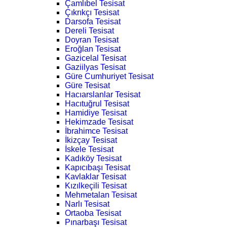
Çamlıbel Tesisat
Çıkrıkçı Tesisat
Darsofa Tesisat
Dereli Tesisat
Doyran Tesisat
Eroğlan Tesisat
Gazicelal Tesisat
Gaziilyas Tesisat
Güre Cumhuriyet Tesisat
Güre Tesisat
Hacıarslanlar Tesisat
Hacıtuğrul Tesisat
Hamidiye Tesisat
Hekimzade Tesisat
İbrahimce Tesisat
İkizçay Tesisat
İskele Tesisat
Kadıköy Tesisat
Kapıcıbaşı Tesisat
Kavlaklar Tesisat
Kızılkeçili Tesisat
Mehmetalan Tesisat
Narlı Tesisat
Ortaoba Tesisat
Pınarbaşı Tesisat