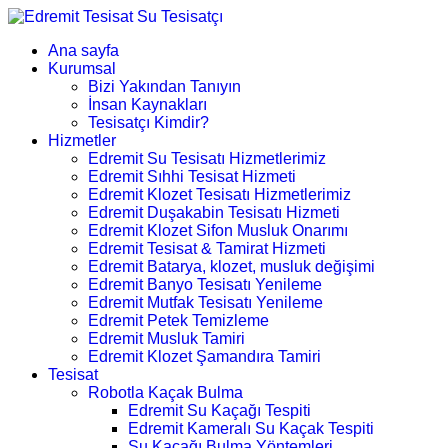
Ana sayfa
Kurumsal
Bizi Yakından Tanıyın
İnsan Kaynakları
Tesisatçı Kimdir?
Hizmetler
Edremit Su Tesisatı Hizmetlerimiz
Edremit Sıhhi Tesisat Hizmeti
Edremit Klozet Tesisatı Hizmetlerimiz
Edremit Duşakabin Tesisatı Hizmeti
Edremit Klozet Sifon Musluk Onarımı
Edremit Tesisat & Tamirat Hizmeti
Edremit Batarya, klozet, musluk değişimi
Edremit Banyo Tesisatı Yenileme
Edremit Mutfak Tesisatı Yenileme
Edremit Petek Temizleme
Edremit Musluk Tamiri
Edremit Klozet Şamandıra Tamiri
Tesisat
Robotla Kaçak Bulma
Edremit Su Kaçağı Tespiti
Edremit Kameralı Su Kaçak Tespiti
Su Kaçağı Bulma Yöntemleri