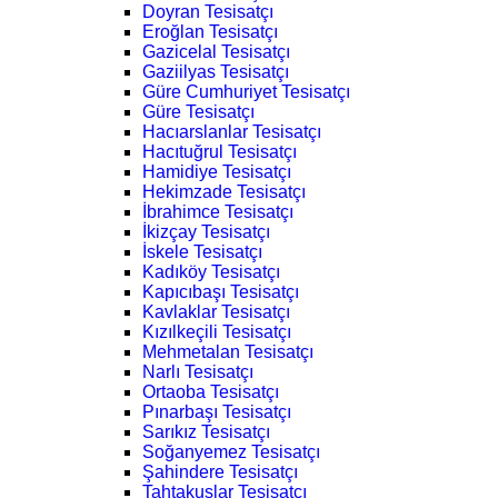
Doyran Tesisatçı
Eroğlan Tesisatçı
Gazicelal Tesisatçı
Gaziilyas Tesisatçı
Güre Cumhuriyet Tesisatçı
Güre Tesisatçı
Hacıarslanlar Tesisatçı
Hacıtuğrul Tesisatçı
Hamidiye Tesisatçı
Hekimzade Tesisatçı
İbrahimce Tesisatçı
İkizçay Tesisatçı
İskele Tesisatçı
Kadıköy Tesisatçı
Kapıcıbaşı Tesisatçı
Kavlaklar Tesisatçı
Kızılkeçili Tesisatçı
Mehmetalan Tesisatçı
Narlı Tesisatçı
Ortaoba Tesisatçı
Pınarbaşı Tesisatçı
Sarıkız Tesisatçı
Soğanyemez Tesisatçı
Şahindere Tesisatçı
Tahtakuşlar Tesisatçı