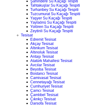
Şahindere Su Kaçağı Tespiti
Tahtakuşlar Su Kaçağı Tespiti
Turhanbey Su Kaçağı Tespiti
Tuzcumurat Su Kaçağı Tespiti
Yaşyer Su Kaçağı Tespiti
Yaylaönü Su Kaçağı Tespiti
Yolören Su Kaçağı Tespiti
Zeytinli Su Kaçağı Tespiti
Tesisat
Edremit Tesisat
Akçay Tesisat
Altınkum Tesisat
Altınoluk Tesisat
Arıtaşı Tesisat
Atatürk Mahallesi Tesisat
Avcılar Tesisat
Beyoba Tesisat
Bostancı Tesisat
Camivasat Tesisat
Cennetayağı Tesisat
Cumhuriyet Tesisat
Çamcı Tesisat
Çamlıbel Tesisat
Çıkrıkçı Tesisat
Darsofa Tesisat