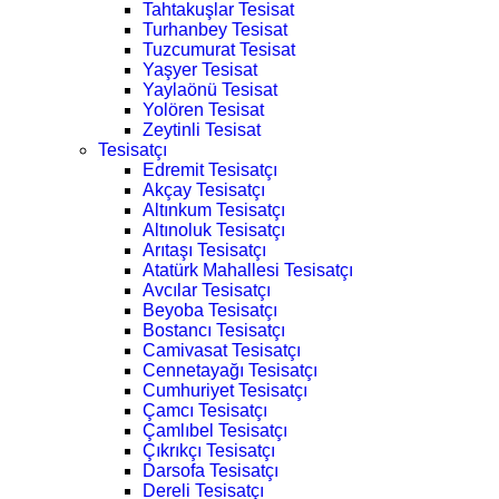
Tahtakuşlar Tesisat
Turhanbey Tesisat
Tuzcumurat Tesisat
Yaşyer Tesisat
Yaylaönü Tesisat
Yolören Tesisat
Zeytinli Tesisat
Tesisatçı
Edremit Tesisatçı
Akçay Tesisatçı
Altınkum Tesisatçı
Altınoluk Tesisatçı
Arıtaşı Tesisatçı
Atatürk Mahallesi Tesisatçı
Avcılar Tesisatçı
Beyoba Tesisatçı
Bostancı Tesisatçı
Camivasat Tesisatçı
Cennetayağı Tesisatçı
Cumhuriyet Tesisatçı
Çamcı Tesisatçı
Çamlıbel Tesisatçı
Çıkrıkçı Tesisatçı
Darsofa Tesisatçı
Dereli Tesisatçı