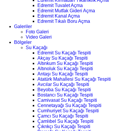
Edremit Kırmadan Tıkanıklık Açma
Edremit Tuvalet Açma
Edremit Mutfak Gideri Açma
Edremit Kanal Açma
Edremit Tıkalı Boru Açma
Galeriler
Foto Galeri
Video Galeri
Bölgeler
Su Kaçağı
Edremit Su Kaçağı Tespiti
Akçay Su Kaçağı Tespiti
Altınkum Su Kaçağı Tespiti
Altınoluk Su Kaçağı Tespiti
Arıtaşı Su Kaçağı Tespiti
Atatürk Mahallesi Su Kaçağı Tespiti
Avcılar Su Kaçağı Tespiti
Beyoba Su Kaçağı Tespiti
Bostancı Su Kaçağı Tespiti
Camivasat Su Kaçağı Tespiti
Cennetayağı Su Kaçağı Tespiti
Cumhuriyet Su Kaçağı Tespiti
Çamcı Su Kaçağı Tespiti
Çamlıbel Su Kaçağı Tespiti
Çıkrıkçı Su Kaçağı Tespiti