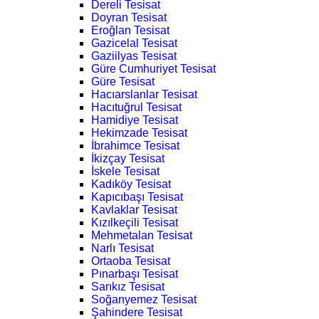
Dereli Tesisat
Doyran Tesisat
Eroğlan Tesisat
Gazicelal Tesisat
Gaziilyas Tesisat
Güre Cumhuriyet Tesisat
Güre Tesisat
Hacıarslanlar Tesisat
Hacıtuğrul Tesisat
Hamidiye Tesisat
Hekimzade Tesisat
İbrahimce Tesisat
İkizçay Tesisat
İskele Tesisat
Kadıköy Tesisat
Kapıcıbaşı Tesisat
Kavlaklar Tesisat
Kızılkeçili Tesisat
Mehmetalan Tesisat
Narlı Tesisat
Ortaoba Tesisat
Pınarbaşı Tesisat
Sarıkız Tesisat
Soğanyemez Tesisat
Şahindere Tesisat