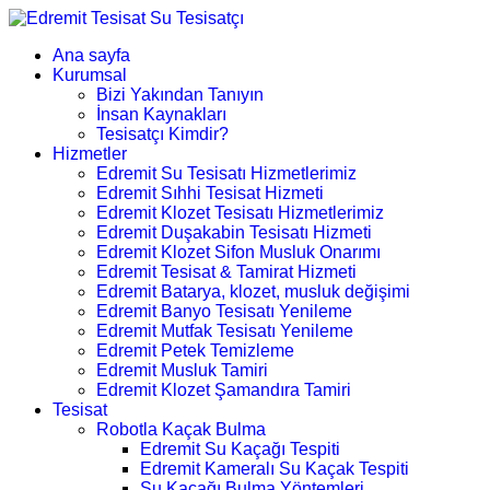
Ana sayfa
Kurumsal
Bizi Yakından Tanıyın
İnsan Kaynakları
Tesisatçı Kimdir?
Hizmetler
Edremit Su Tesisatı Hizmetlerimiz
Edremit Sıhhi Tesisat Hizmeti
Edremit Klozet Tesisatı Hizmetlerimiz
Edremit Duşakabin Tesisatı Hizmeti
Edremit Klozet Sifon Musluk Onarımı
Edremit Tesisat & Tamirat Hizmeti
Edremit Batarya, klozet, musluk değişimi
Edremit Banyo Tesisatı Yenileme
Edremit Mutfak Tesisatı Yenileme
Edremit Petek Temizleme
Edremit Musluk Tamiri
Edremit Klozet Şamandıra Tamiri
Tesisat
Robotla Kaçak Bulma
Edremit Su Kaçağı Tespiti
Edremit Kameralı Su Kaçak Tespiti
Su Kaçağı Bulma Yöntemleri