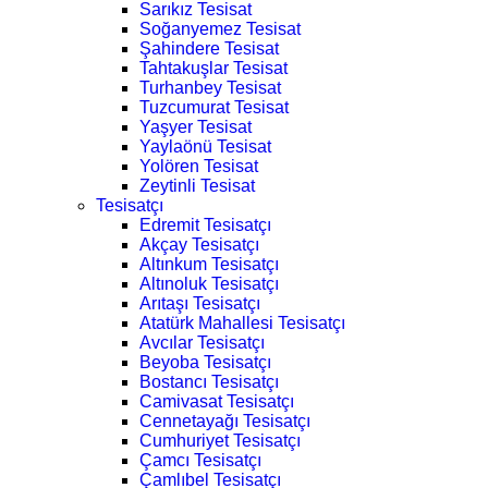
Sarıkız Tesisat
Soğanyemez Tesisat
Şahindere Tesisat
Tahtakuşlar Tesisat
Turhanbey Tesisat
Tuzcumurat Tesisat
Yaşyer Tesisat
Yaylaönü Tesisat
Yolören Tesisat
Zeytinli Tesisat
Tesisatçı
Edremit Tesisatçı
Akçay Tesisatçı
Altınkum Tesisatçı
Altınoluk Tesisatçı
Arıtaşı Tesisatçı
Atatürk Mahallesi Tesisatçı
Avcılar Tesisatçı
Beyoba Tesisatçı
Bostancı Tesisatçı
Camivasat Tesisatçı
Cennetayağı Tesisatçı
Cumhuriyet Tesisatçı
Çamcı Tesisatçı
Çamlıbel Tesisatçı