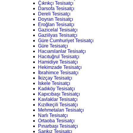
Çıkrıkçı Tesisatçı
Darsofa Tesisatçı
Dereli Tesisatçı
Doyran Tesisatçı
Eroğlan Tesisatçı
Gazicelal Tesisatçı
Gaziilyas Tesisatçı
Güre Cumhuriyet Tesisatçı
Güre Tesisatçı
Hacıarslanlar Tesisatçı
Hacıtuğrul Tesisatçı
Hamidiye Tesisatçı
Hekimzade Tesisatçı
İbrahimce Tesisatçı
İkizçay Tesisatçı
İskele Tesisatçı
Kadıköy Tesisatçı
Kapıcıbaşı Tesisatçı
Kavlaklar Tesisatçı
Kızılkeçili Tesisatçı
Mehmetalan Tesisatçı
Narlı Tesisatçı
Ortaoba Tesisatçı
Pınarbaşı Tesisatçı
Sarıkız Tesisatçı