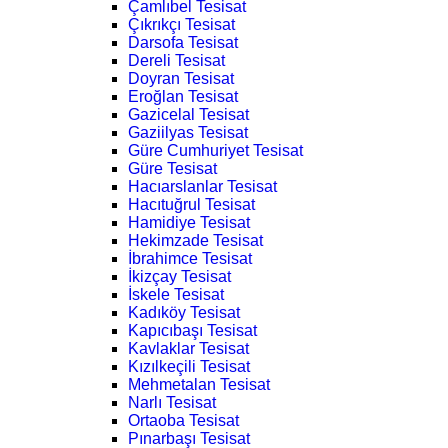
Çamlıbel Tesisat
Çıkrıkçı Tesisat
Darsofa Tesisat
Dereli Tesisat
Doyran Tesisat
Eroğlan Tesisat
Gazicelal Tesisat
Gaziilyas Tesisat
Güre Cumhuriyet Tesisat
Güre Tesisat
Hacıarslanlar Tesisat
Hacıtuğrul Tesisat
Hamidiye Tesisat
Hekimzade Tesisat
İbrahimce Tesisat
İkizçay Tesisat
İskele Tesisat
Kadıköy Tesisat
Kapıcıbaşı Tesisat
Kavlaklar Tesisat
Kızılkeçili Tesisat
Mehmetalan Tesisat
Narlı Tesisat
Ortaoba Tesisat
Pınarbaşı Tesisat