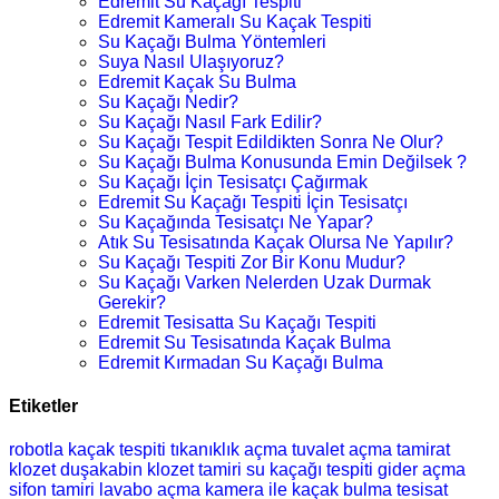
Edremit Su Kaçağı Tespiti
Edremit Kameralı Su Kaçak Tespiti
Su Kaçağı Bulma Yöntemleri
Suya Nasıl Ulaşıyoruz?
Edremit Kaçak Su Bulma
Su Kaçağı Nedir?
Su Kaçağı Nasıl Fark Edilir?
Su Kaçağı Tespit Edildikten Sonra Ne Olur?
Su Kaçağı Bulma Konusunda Emin Değilsek ?
Su Kaçağı İçin Tesisatçı Çağırmak
Edremit Su Kaçağı Tespiti İçin Tesisatçı
Su Kaçağında Tesisatçı Ne Yapar?
Atık Su Tesisatında Kaçak Olursa Ne Yapılır?
Su Kaçağı Tespiti Zor Bir Konu Mudur?
Su Kaçağı Varken Nelerden Uzak Durmak
Gerekir?
Edremit Tesisatta Su Kaçağı Tespiti
Edremit Su Tesisatında Kaçak Bulma
Edremit Kırmadan Su Kaçağı Bulma
Etiketler
robotla kaçak tespiti
tıkanıklık açma
tuvalet açma
tamirat
klozet
duşakabin
klozet tamiri
su kaçağı tespiti
gider açma
sifon tamiri
lavabo açma
kamera ile kaçak bulma
tesisat