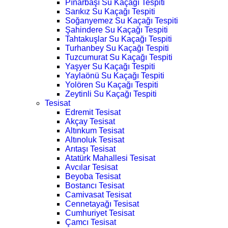
Pınarbaşı Su Kaçağı Tespiti
Sarıkız Su Kaçağı Tespiti
Soğanyemez Su Kaçağı Tespiti
Şahindere Su Kaçağı Tespiti
Tahtakuşlar Su Kaçağı Tespiti
Turhanbey Su Kaçağı Tespiti
Tuzcumurat Su Kaçağı Tespiti
Yaşyer Su Kaçağı Tespiti
Yaylaönü Su Kaçağı Tespiti
Yolören Su Kaçağı Tespiti
Zeytinli Su Kaçağı Tespiti
Tesisat
Edremit Tesisat
Akçay Tesisat
Altınkum Tesisat
Altınoluk Tesisat
Arıtaşı Tesisat
Atatürk Mahallesi Tesisat
Avcılar Tesisat
Beyoba Tesisat
Bostancı Tesisat
Camivasat Tesisat
Cennetayağı Tesisat
Cumhuriyet Tesisat
Çamcı Tesisat