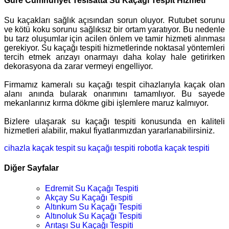
Güre Cumhuriyet Tesisatta Su Kaçağı Tespit Hizmeti
Su kaçakları sağlık açısından sorun oluyor. Rutubet sorunu
ve kötü koku sorunu sağlıksız bir ortam yaratıyor. Bu nedenle
bu tarz oluşumlar için acilen önlem ve tamir hizmeti alınması
gerekiyor. Su kaçağı tespiti hizmetlerinde noktasal yöntemleri
tercih etmek arızayı onarmayı daha kolay hale getirirken
dekorasyona da zarar vermeyi engelliyor.
Firmamız kameralı su kaçağı tespit cihazlarıyla kaçak olan
alanı anında bularak onarımını tamamlıyor. Bu sayede
mekanlarınız kırma dökme gibi işlemlere maruz kalmıyor.
Bizlere ulaşarak su kaçağı tespiti konusunda en kaliteli
hizmetleri alabilir, makul fiyatlarımızdan yararlanabilirsiniz.
cihazla kaçak tespit
su kaçağı tespiti
robotla kaçak tespiti
Diğer Sayfalar
Edremit Su Kaçağı Tespiti
Akçay Su Kaçağı Tespiti
Altınkum Su Kaçağı Tespiti
Altınoluk Su Kaçağı Tespiti
Arıtaşı Su Kaçağı Tespiti