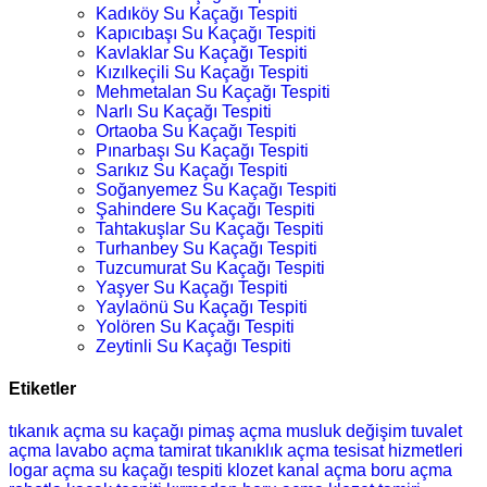
Kadıköy Su Kaçağı Tespiti
Kapıcıbaşı Su Kaçağı Tespiti
Kavlaklar Su Kaçağı Tespiti
Kızılkeçili Su Kaçağı Tespiti
Mehmetalan Su Kaçağı Tespiti
Narlı Su Kaçağı Tespiti
Ortaoba Su Kaçağı Tespiti
Pınarbaşı Su Kaçağı Tespiti
Sarıkız Su Kaçağı Tespiti
Soğanyemez Su Kaçağı Tespiti
Şahindere Su Kaçağı Tespiti
Tahtakuşlar Su Kaçağı Tespiti
Turhanbey Su Kaçağı Tespiti
Tuzcumurat Su Kaçağı Tespiti
Yaşyer Su Kaçağı Tespiti
Yaylaönü Su Kaçağı Tespiti
Yolören Su Kaçağı Tespiti
Zeytinli Su Kaçağı Tespiti
Etiketler
tıkanık açma
su kaçağı
pimaş açma
musluk değişim
tuvalet
açma
lavabo açma
tamirat
tıkanıklık açma
tesisat hizmetleri
logar açma
su kaçağı tespiti
klozet
kanal açma
boru açma