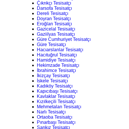
Çıkrıkçı Tesisatçı
Darsofa Tesisatçı
Dereli Tesisatçı
Doyran Tesisatçı
Eroğlan Tesisatçı
Gazicelal Tesisatçı
Gaziilyas Tesisatçı
Güre Cumhuriyet Tesisatçı
Güre Tesisatçı
Hacıarslanlar Tesisatçı
Hacıtuğrul Tesisatçı
Hamidiye Tesisatçı
Hekimzade Tesisatçı
İbrahimce Tesisatçı
İkizçay Tesisatçı
İskele Tesisatçı
Kadıköy Tesisatçı
Kapıcıbaşı Tesisatçı
Kavlaklar Tesisatçı
Kızılkeçili Tesisatçı
Mehmetalan Tesisatçı
Narlı Tesisatçı
Ortaoba Tesisatçı
Pınarbaşı Tesisatçı
Sarıkız Tesisatçı