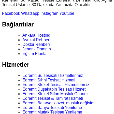
Kameralı Su Kaçağı Tespiti Edremit 7/24 Tıkanıklık Açma
Tesisat Ustamız 30 Dakikada Yanınızda Olacaktır.
Facebook
Whatsapp
Instagram
Youtube
Bağlantılar
Ankara Hosting
Avukat Rehberi
Doktor Rehberi
Jenerik Domain
Eğitim Planla
Hizmetler
Edremit Su Tesisatı Hizmetlerimiz
Edremit Sıhhi Tesisat Hizmeti
Edremit Klozet Tesisatı Hizmetlerimiz
Edremit Duşakabin Tesisatı Hizmeti
Edremit Klozet Sifon Musluk Onarımı
Edremit Tesisat & Tamirat Hizmeti
Edremit Batarya, klozet, musluk değişimi
Edremit Banyo Tesisatı Yenileme
Edremit Mutfak Tesisatı Yenileme