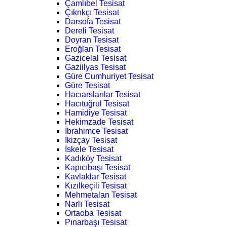
Çamlıbel Tesisat
Çıkrıkçı Tesisat
Darsofa Tesisat
Dereli Tesisat
Doyran Tesisat
Eroğlan Tesisat
Gazicelal Tesisat
Gaziilyas Tesisat
Güre Cumhuriyet Tesisat
Güre Tesisat
Hacıarslanlar Tesisat
Hacıtuğrul Tesisat
Hamidiye Tesisat
Hekimzade Tesisat
İbrahimce Tesisat
İkizçay Tesisat
İskele Tesisat
Kadıköy Tesisat
Kapıcıbaşı Tesisat
Kavlaklar Tesisat
Kızılkeçili Tesisat
Mehmetalan Tesisat
Narlı Tesisat
Ortaoba Tesisat
Pınarbaşı Tesisat