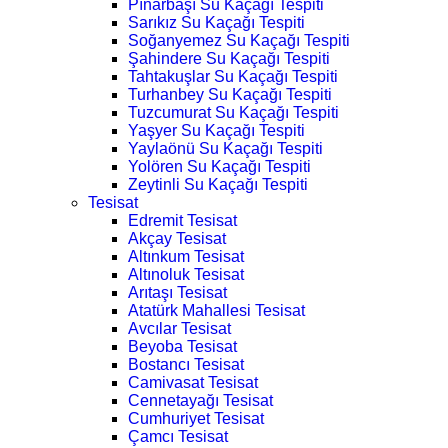
Pınarbaşı Su Kaçağı Tespiti
Sarıkız Su Kaçağı Tespiti
Soğanyemez Su Kaçağı Tespiti
Şahindere Su Kaçağı Tespiti
Tahtakuşlar Su Kaçağı Tespiti
Turhanbey Su Kaçağı Tespiti
Tuzcumurat Su Kaçağı Tespiti
Yaşyer Su Kaçağı Tespiti
Yaylaönü Su Kaçağı Tespiti
Yolören Su Kaçağı Tespiti
Zeytinli Su Kaçağı Tespiti
Tesisat
Edremit Tesisat
Akçay Tesisat
Altınkum Tesisat
Altınoluk Tesisat
Arıtaşı Tesisat
Atatürk Mahallesi Tesisat
Avcılar Tesisat
Beyoba Tesisat
Bostancı Tesisat
Camivasat Tesisat
Cennetayağı Tesisat
Cumhuriyet Tesisat
Çamcı Tesisat