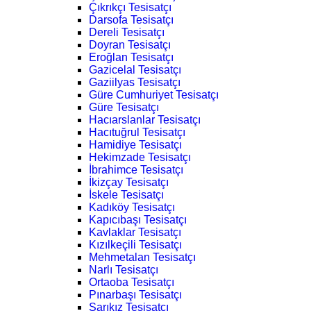
Çıkrıkçı Tesisatçı
Darsofa Tesisatçı
Dereli Tesisatçı
Doyran Tesisatçı
Eroğlan Tesisatçı
Gazicelal Tesisatçı
Gaziilyas Tesisatçı
Güre Cumhuriyet Tesisatçı
Güre Tesisatçı
Hacıarslanlar Tesisatçı
Hacıtuğrul Tesisatçı
Hamidiye Tesisatçı
Hekimzade Tesisatçı
İbrahimce Tesisatçı
İkizçay Tesisatçı
İskele Tesisatçı
Kadıköy Tesisatçı
Kapıcıbaşı Tesisatçı
Kavlaklar Tesisatçı
Kızılkeçili Tesisatçı
Mehmetalan Tesisatçı
Narlı Tesisatçı
Ortaoba Tesisatçı
Pınarbaşı Tesisatçı
Sarıkız Tesisatçı