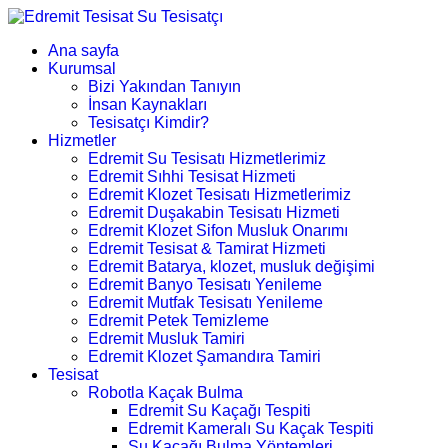
Ana sayfa
Kurumsal
Bizi Yakından Tanıyın
İnsan Kaynakları
Tesisatçı Kimdir?
Hizmetler
Edremit Su Tesisatı Hizmetlerimiz
Edremit Sıhhi Tesisat Hizmeti
Edremit Klozet Tesisatı Hizmetlerimiz
Edremit Duşakabin Tesisatı Hizmeti
Edremit Klozet Sifon Musluk Onarımı
Edremit Tesisat & Tamirat Hizmeti
Edremit Batarya, klozet, musluk değişimi
Edremit Banyo Tesisatı Yenileme
Edremit Mutfak Tesisatı Yenileme
Edremit Petek Temizleme
Edremit Musluk Tamiri
Edremit Klozet Şamandıra Tamiri
Tesisat
Robotla Kaçak Bulma
Edremit Su Kaçağı Tespiti
Edremit Kameralı Su Kaçak Tespiti
Su Kaçağı Bulma Yöntemleri