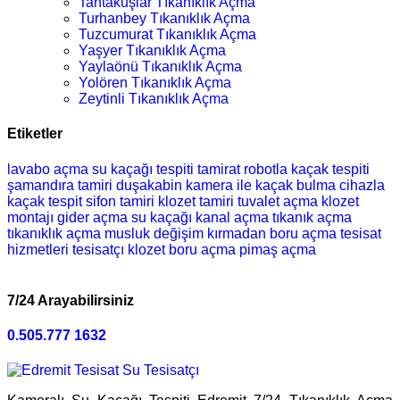
Tahtakuşlar Tıkanıklık Açma
Turhanbey Tıkanıklık Açma
Tuzcumurat Tıkanıklık Açma
Yaşyer Tıkanıklık Açma
Yaylaönü Tıkanıklık Açma
Yolören Tıkanıklık Açma
Zeytinli Tıkanıklık Açma
Etiketler
lavabo açma
su kaçağı tespiti
tamirat
robotla kaçak tespiti
şamandıra tamiri
duşakabin
kamera ile kaçak bulma
cihazla
kaçak tespit
sifon tamiri
klozet tamiri
tuvalet açma
klozet
montajı
gider açma
su kaçağı
kanal açma
tıkanık açma
tıkanıklık açma
musluk değişim
kırmadan boru açma
tesisat
hizmetleri
tesisatçı
klozet
boru açma
pimaş açma
7/24 Arayabilirsiniz
0.505.777 1632