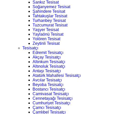
Sarıkız Tesisat
Soğanyemez Tesisat
Şahindere Tesisat
Tahtakuşlar Tesisat
Turhanbey Tesisat
Tuzcumurat Tesisat
Yaşyer Tesisat
Yaylaönü Tesisat
Yolören Tesisat
Zeytinli Tesisat
Tesisatçı
Edremit Tesisatçı
Akçay Tesisatçı
Altınkum Tesisatçı
Altınoluk Tesisatçı
Arıtaşı Tesisatçı
Atatürk Mahallesi Tesisatçı
Avcılar Tesisatçı
Beyoba Tesisatçı
Bostancı Tesisatçı
Camivasat Tesisatçı
Cennetayağı Tesisatçı
Cumhuriyet Tesisatçı
Çamcı Tesisatçı
Çamlıbel Tesisatçı