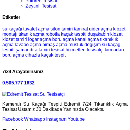
Yolören Tesisat
Zeytinli Tesisat
Etiketler
su kaçağı
tuvalet açma
sifon tamiri
tamirat
gider açma
klozet
montajı
tıkanık açma
robotla kaçak tespiti
duşakabin
klozet
klozet tamiri
logar açma
boru açma
kanal açma
tıkanıklık
açma
lavabo açma
pimaş açma
musluk değişim
su kaçağı
tespiti
şamandıra tamiri
tesisat hizmetleri
tesisatçı
kırmadan
boru açma
cihazla kaçak tespit
7/24 Arayabilirsiniz
0.505.777 1632
Kameralı Su Kaçağı Tespiti Edremit 7/24 Tıkanıklık Açma
Tesisat Ustamız 30 Dakikada Yanınızda Olacaktır.
Facebook
Whatsapp
Instagram
Youtube