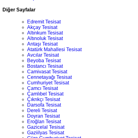
Diğer Sayfalar
Edremit Tesisat
Akçay Tesisat
Altınkum Tesisat
Altınoluk Tesisat
Arıtaşı Tesisat
Atatürk Mahallesi Tesisat
Avcılar Tesisat
Beyoba Tesisat
Bostancı Tesisat
Camivasat Tesisat
Cennetayağı Tesisat
Cumhuriyet Tesisat
Çamcı Tesisat
Çamlıbel Tesisat
Çıkrıkçı Tesisat
Darsofa Tesisat
Dereli Tesisat
Doyran Tesisat
Eroğlan Tesisat
Gazicelal Tesisat
Gaziilyas Tesisat