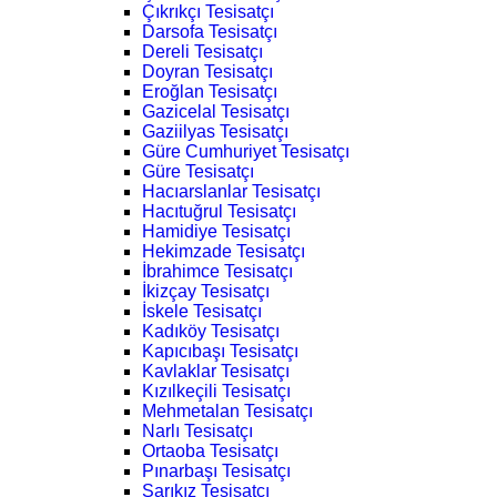
Çıkrıkçı Tesisatçı
Darsofa Tesisatçı
Dereli Tesisatçı
Doyran Tesisatçı
Eroğlan Tesisatçı
Gazicelal Tesisatçı
Gaziilyas Tesisatçı
Güre Cumhuriyet Tesisatçı
Güre Tesisatçı
Hacıarslanlar Tesisatçı
Hacıtuğrul Tesisatçı
Hamidiye Tesisatçı
Hekimzade Tesisatçı
İbrahimce Tesisatçı
İkizçay Tesisatçı
İskele Tesisatçı
Kadıköy Tesisatçı
Kapıcıbaşı Tesisatçı
Kavlaklar Tesisatçı
Kızılkeçili Tesisatçı
Mehmetalan Tesisatçı
Narlı Tesisatçı
Ortaoba Tesisatçı
Pınarbaşı Tesisatçı
Sarıkız Tesisatçı