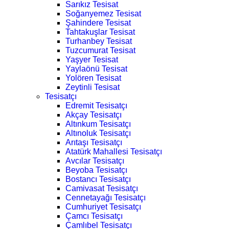
Sarıkız Tesisat
Soğanyemez Tesisat
Şahindere Tesisat
Tahtakuşlar Tesisat
Turhanbey Tesisat
Tuzcumurat Tesisat
Yaşyer Tesisat
Yaylaönü Tesisat
Yolören Tesisat
Zeytinli Tesisat
Tesisatçı
Edremit Tesisatçı
Akçay Tesisatçı
Altınkum Tesisatçı
Altınoluk Tesisatçı
Arıtaşı Tesisatçı
Atatürk Mahallesi Tesisatçı
Avcılar Tesisatçı
Beyoba Tesisatçı
Bostancı Tesisatçı
Camivasat Tesisatçı
Cennetayağı Tesisatçı
Cumhuriyet Tesisatçı
Çamcı Tesisatçı
Çamlıbel Tesisatçı