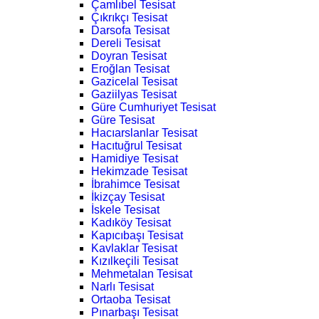
Çamlıbel Tesisat
Çıkrıkçı Tesisat
Darsofa Tesisat
Dereli Tesisat
Doyran Tesisat
Eroğlan Tesisat
Gazicelal Tesisat
Gaziilyas Tesisat
Güre Cumhuriyet Tesisat
Güre Tesisat
Hacıarslanlar Tesisat
Hacıtuğrul Tesisat
Hamidiye Tesisat
Hekimzade Tesisat
İbrahimce Tesisat
İkizçay Tesisat
İskele Tesisat
Kadıköy Tesisat
Kapıcıbaşı Tesisat
Kavlaklar Tesisat
Kızılkeçili Tesisat
Mehmetalan Tesisat
Narlı Tesisat
Ortaoba Tesisat
Pınarbaşı Tesisat