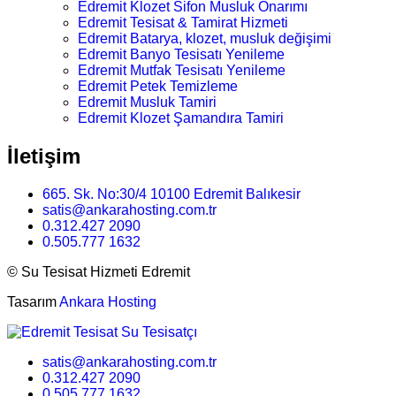
Edremit Klozet Sifon Musluk Onarımı
Edremit Tesisat & Tamirat Hizmeti
Edremit Batarya, klozet, musluk değişimi
Edremit Banyo Tesisatı Yenileme
Edremit Mutfak Tesisatı Yenileme
Edremit Petek Temizleme
Edremit Musluk Tamiri
Edremit Klozet Şamandıra Tamiri
İletişim
665. Sk. No:30/4 10100 Edremit Balıkesir
satis@ankarahosting.com.tr
0.312.427 2090
0.505.777 1632
©
Su Tesisat Hizmeti Edremit
Tasarım
Ankara Hosting
satis@ankarahosting.com.tr
0.312.427 2090
0.505.777 1632