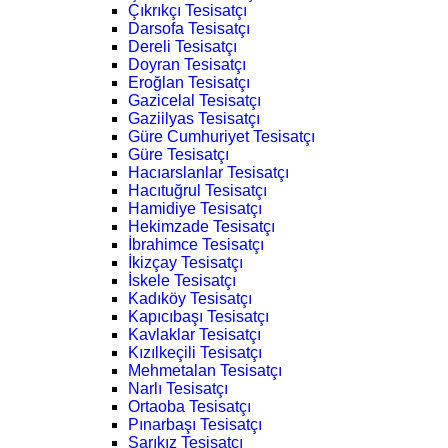
Çıkrıkçı Tesisatçı
Darsofa Tesisatçı
Dereli Tesisatçı
Doyran Tesisatçı
Eroğlan Tesisatçı
Gazicelal Tesisatçı
Gaziilyas Tesisatçı
Güre Cumhuriyet Tesisatçı
Güre Tesisatçı
Hacıarslanlar Tesisatçı
Hacıtuğrul Tesisatçı
Hamidiye Tesisatçı
Hekimzade Tesisatçı
İbrahimce Tesisatçı
İkizçay Tesisatçı
İskele Tesisatçı
Kadıköy Tesisatçı
Kapıcıbaşı Tesisatçı
Kavlaklar Tesisatçı
Kızılkeçili Tesisatçı
Mehmetalan Tesisatçı
Narlı Tesisatçı
Ortaoba Tesisatçı
Pınarbaşı Tesisatçı
Sarıkız Tesisatçı