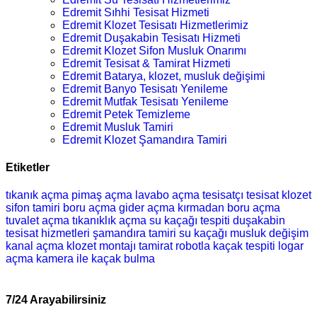
Edremit Sıhhi Tesisat Hizmeti
Edremit Klozet Tesisatı Hizmetlerimiz
Edremit Duşakabin Tesisatı Hizmeti
Edremit Klozet Sifon Musluk Onarımı
Edremit Tesisat & Tamirat Hizmeti
Edremit Batarya, klozet, musluk değişimi
Edremit Banyo Tesisatı Yenileme
Edremit Mutfak Tesisatı Yenileme
Edremit Petek Temizleme
Edremit Musluk Tamiri
Edremit Klozet Şamandıra Tamiri
Etiketler
tıkanık açma
pimaş açma
lavabo açma
tesisatçı
tesisat
klozet
sifon tamiri
boru açma
gider açma
kırmadan boru açma
tuvalet açma
tıkanıklık açma
su kaçağı tespiti
duşakabin
tesisat hizmetleri
şamandıra tamiri
su kaçağı
musluk değişim
kanal açma
klozet montajı
tamirat
robotla kaçak tespiti
logar
açma
kamera ile kaçak bulma
7/24 Arayabilirsiniz