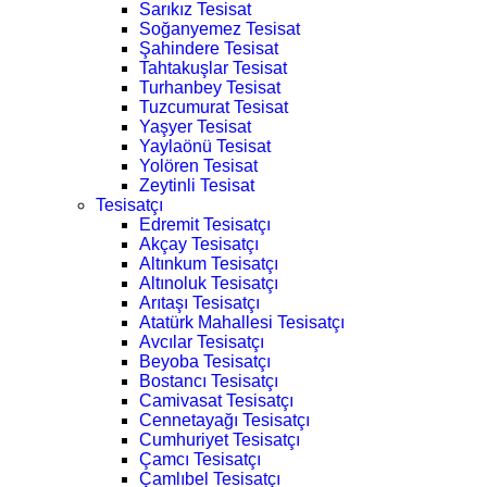
Sarıkız Tesisat
Soğanyemez Tesisat
Şahindere Tesisat
Tahtakuşlar Tesisat
Turhanbey Tesisat
Tuzcumurat Tesisat
Yaşyer Tesisat
Yaylaönü Tesisat
Yolören Tesisat
Zeytinli Tesisat
Tesisatçı
Edremit Tesisatçı
Akçay Tesisatçı
Altınkum Tesisatçı
Altınoluk Tesisatçı
Arıtaşı Tesisatçı
Atatürk Mahallesi Tesisatçı
Avcılar Tesisatçı
Beyoba Tesisatçı
Bostancı Tesisatçı
Camivasat Tesisatçı
Cennetayağı Tesisatçı
Cumhuriyet Tesisatçı
Çamcı Tesisatçı
Çamlıbel Tesisatçı