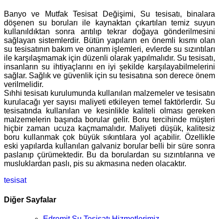
Banyo ve Mutfak Tesisat Değişimi, Su tesisatı, binalara
döşenen su boruları ile kaynaktan çıkartılan temiz suyun
kullanıldıktan sonra arıtılıp tekrar doğaya gönderilmesini
sağlayan sistemlerdir. Bütün yapıların en önemli kısmı olan
su tesisatının bakım ve onarım işlemleri, evlerde su sızıntıları
ile karşılaşmamak için düzenli olarak yapılmalıdır. Su tesisatı,
insanların su ihtiyaçlarını en iyi şekilde karşılayabilmelerini
sağlar. Sağlık ve güvenlik için su tesisatına son derece önem
verilmelidir.
Sıhhi tesisatı kurulumunda kullanılan malzemeler ve tesisatın
kurulacağı yer sayısı maliyeti etkileyen temel faktörlerdir. Su
tesisatında kullanılan ve kesinlikle kaliteli olması gereken
malzemelerin başında borular gelir. Boru tercihinde müşteri
hiçbir zaman ucuza kaçmamalıdır. Maliyeti düşük, kalitesiz
boru kullanmak çok büyük sıkıntılara yol açabilir. Özellikle
eski yapılarda kullanılan galvaniz borular belli bir süre sonra
paslanıp çürümektedir. Bu da borulardan su sızıntılarına ve
musluklardan paslı, pis su akmasına neden olacaktır.
tesisat
Diğer Sayfalar
Edremit Su Tesisatı Hizmetlerimiz