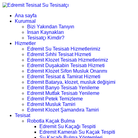
Ana sayfa
Kurumsal
Bizi Yakından Tanıyın
İnsan Kaynakları
Tesisatçı Kimdir?
Hizmetler
Edremit Su Tesisatı Hizmetlerimiz
Edremit Sıhhi Tesisat Hizmeti
Edremit Klozet Tesisatı Hizmetlerimiz
Edremit Duşakabin Tesisatı Hizmeti
Edremit Klozet Sifon Musluk Onarımı
Edremit Tesisat & Tamirat Hizmeti
Edremit Batarya, klozet, musluk değişimi
Edremit Banyo Tesisatı Yenileme
Edremit Mutfak Tesisatı Yenileme
Edremit Petek Temizleme
Edremit Musluk Tamiri
Edremit Klozet Şamandıra Tamiri
Tesisat
Robotla Kaçak Bulma
Edremit Su Kaçağı Tespiti
Edremit Kameralı Su Kaçak Tespiti
Su Kaçağı Bulma Yöntemleri