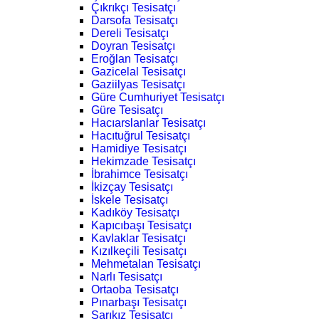
Çıkrıkçı Tesisatçı
Darsofa Tesisatçı
Dereli Tesisatçı
Doyran Tesisatçı
Eroğlan Tesisatçı
Gazicelal Tesisatçı
Gaziilyas Tesisatçı
Güre Cumhuriyet Tesisatçı
Güre Tesisatçı
Hacıarslanlar Tesisatçı
Hacıtuğrul Tesisatçı
Hamidiye Tesisatçı
Hekimzade Tesisatçı
İbrahimce Tesisatçı
İkizçay Tesisatçı
İskele Tesisatçı
Kadıköy Tesisatçı
Kapıcıbaşı Tesisatçı
Kavlaklar Tesisatçı
Kızılkeçili Tesisatçı
Mehmetalan Tesisatçı
Narlı Tesisatçı
Ortaoba Tesisatçı
Pınarbaşı Tesisatçı
Sarıkız Tesisatçı