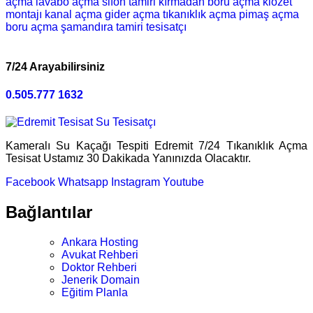
açma
lavabo açma
sifon tamiri
kırmadan boru açma
klozet
montajı
kanal açma
gider açma
tıkanıklık açma
pimaş açma
boru açma
şamandıra tamiri
tesisatçı
7/24 Arayabilirsiniz
0.505.777 1632
Kameralı Su Kaçağı Tespiti Edremit 7/24 Tıkanıklık Açma
Tesisat Ustamız 30 Dakikada Yanınızda Olacaktır.
Facebook
Whatsapp
Instagram
Youtube
Bağlantılar
Ankara Hosting
Avukat Rehberi
Doktor Rehberi
Jenerik Domain
Eğitim Planla