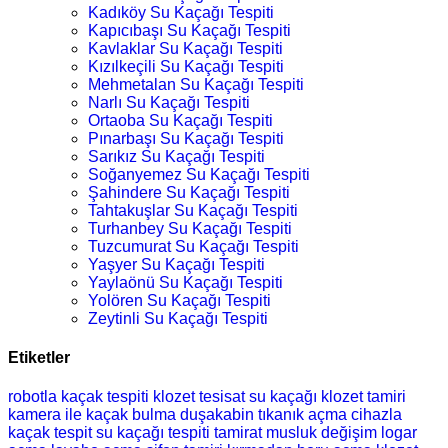
Kadıköy Su Kaçağı Tespiti
Kapıcıbaşı Su Kaçağı Tespiti
Kavlaklar Su Kaçağı Tespiti
Kızılkeçili Su Kaçağı Tespiti
Mehmetalan Su Kaçağı Tespiti
Narlı Su Kaçağı Tespiti
Ortaoba Su Kaçağı Tespiti
Pınarbaşı Su Kaçağı Tespiti
Sarıkız Su Kaçağı Tespiti
Soğanyemez Su Kaçağı Tespiti
Şahindere Su Kaçağı Tespiti
Tahtakuşlar Su Kaçağı Tespiti
Turhanbey Su Kaçağı Tespiti
Tuzcumurat Su Kaçağı Tespiti
Yaşyer Su Kaçağı Tespiti
Yaylaönü Su Kaçağı Tespiti
Yolören Su Kaçağı Tespiti
Zeytinli Su Kaçağı Tespiti
Etiketler
robotla kaçak tespiti
klozet
tesisat
su kaçağı
klozet tamiri
kamera ile kaçak bulma
duşakabin
tıkanık açma
cihazla
kaçak tespit
su kaçağı tespiti
tamirat
musluk değişim
logar