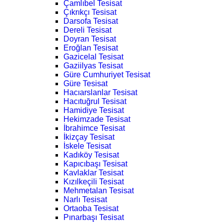
Çamlıbel Tesisat
Çıkrıkçı Tesisat
Darsofa Tesisat
Dereli Tesisat
Doyran Tesisat
Eroğlan Tesisat
Gazicelal Tesisat
Gaziilyas Tesisat
Güre Cumhuriyet Tesisat
Güre Tesisat
Hacıarslanlar Tesisat
Hacıtuğrul Tesisat
Hamidiye Tesisat
Hekimzade Tesisat
İbrahimce Tesisat
İkizçay Tesisat
İskele Tesisat
Kadıköy Tesisat
Kapıcıbaşı Tesisat
Kavlaklar Tesisat
Kızılkeçili Tesisat
Mehmetalan Tesisat
Narlı Tesisat
Ortaoba Tesisat
Pınarbaşı Tesisat