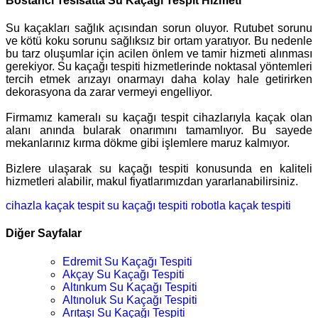
Bostancı Tesisatta Su Kaçağı Tespit Hizmeti
Su kaçakları sağlık açısından sorun oluyor. Rutubet sorunu
ve kötü koku sorunu sağlıksız bir ortam yaratıyor. Bu nedenle
bu tarz oluşumlar için acilen önlem ve tamir hizmeti alınması
gerekiyor. Su kaçağı tespiti hizmetlerinde noktasal yöntemleri
tercih etmek arızayı onarmayı daha kolay hale getirirken
dekorasyona da zarar vermeyi engelliyor.
Firmamız kameralı su kaçağı tespit cihazlarıyla kaçak olan
alanı anında bularak onarımını tamamlıyor. Bu sayede
mekanlarınız kırma dökme gibi işlemlere maruz kalmıyor.
Bizlere ulaşarak su kaçağı tespiti konusunda en kaliteli
hizmetleri alabilir, makul fiyatlarımızdan yararlanabilirsiniz.
cihazla kaçak tespit
su kaçağı tespiti
robotla kaçak tespiti
Diğer Sayfalar
Edremit Su Kaçağı Tespiti
Akçay Su Kaçağı Tespiti
Altınkum Su Kaçağı Tespiti
Altınoluk Su Kaçağı Tespiti
Arıtaşı Su Kaçağı Tespiti