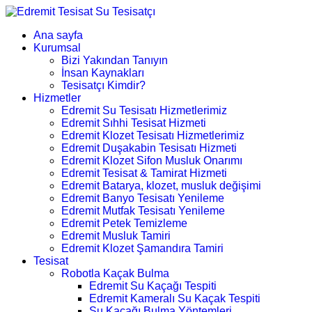
Ana sayfa
Kurumsal
Bizi Yakından Tanıyın
İnsan Kaynakları
Tesisatçı Kimdir?
Hizmetler
Edremit Su Tesisatı Hizmetlerimiz
Edremit Sıhhi Tesisat Hizmeti
Edremit Klozet Tesisatı Hizmetlerimiz
Edremit Duşakabin Tesisatı Hizmeti
Edremit Klozet Sifon Musluk Onarımı
Edremit Tesisat & Tamirat Hizmeti
Edremit Batarya, klozet, musluk değişimi
Edremit Banyo Tesisatı Yenileme
Edremit Mutfak Tesisatı Yenileme
Edremit Petek Temizleme
Edremit Musluk Tamiri
Edremit Klozet Şamandıra Tamiri
Tesisat
Robotla Kaçak Bulma
Edremit Su Kaçağı Tespiti
Edremit Kameralı Su Kaçak Tespiti
Su Kaçağı Bulma Yöntemleri