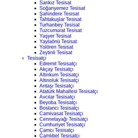
Sarıkız Tesisat
Soğanyemez Tesisat
Şahindere Tesisat
Tahtakuşlar Tesisat
Turhanbey Tesisat
Tuzcumurat Tesisat
Yaşyer Tesisat
Yaylaönü Tesisat
Yolören Tesisat
Zeytinli Tesisat
Tesisatçı
Edremit Tesisatçı
Akçay Tesisatçı
Altınkum Tesisatçı
Altınoluk Tesisatçı
Arıtaşı Tesisatçı
Atatürk Mahallesi Tesisatçı
Avcılar Tesisatçı
Beyoba Tesisatçı
Bostancı Tesisatçı
Camivasat Tesisatçı
Cennetayağı Tesisatçı
Cumhuriyet Tesisatçı
Çamcı Tesisatçı
Çamlıbel Tesisatçı