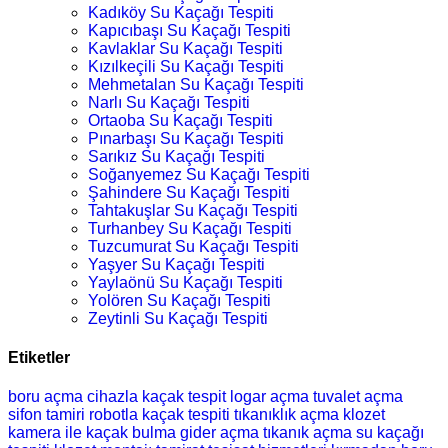
Kadıköy Su Kaçağı Tespiti
Kapıcıbaşı Su Kaçağı Tespiti
Kavlaklar Su Kaçağı Tespiti
Kızılkeçili Su Kaçağı Tespiti
Mehmetalan Su Kaçağı Tespiti
Narlı Su Kaçağı Tespiti
Ortaoba Su Kaçağı Tespiti
Pınarbaşı Su Kaçağı Tespiti
Sarıkız Su Kaçağı Tespiti
Soğanyemez Su Kaçağı Tespiti
Şahindere Su Kaçağı Tespiti
Tahtakuşlar Su Kaçağı Tespiti
Turhanbey Su Kaçağı Tespiti
Tuzcumurat Su Kaçağı Tespiti
Yaşyer Su Kaçağı Tespiti
Yaylaönü Su Kaçağı Tespiti
Yolören Su Kaçağı Tespiti
Zeytinli Su Kaçağı Tespiti
Etiketler
boru açma
cihazla kaçak tespit
logar açma
tuvalet açma
sifon tamiri
robotla kaçak tespiti
tıkanıklık açma
klozet
kamera ile kaçak bulma
gider açma
tıkanık açma
su kaçağı