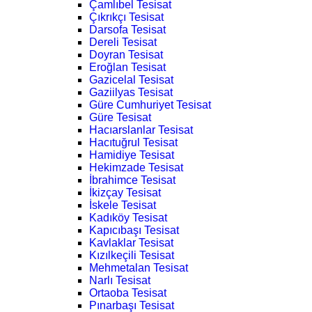
Çamlıbel Tesisat
Çıkrıkçı Tesisat
Darsofa Tesisat
Dereli Tesisat
Doyran Tesisat
Eroğlan Tesisat
Gazicelal Tesisat
Gaziilyas Tesisat
Güre Cumhuriyet Tesisat
Güre Tesisat
Hacıarslanlar Tesisat
Hacıtuğrul Tesisat
Hamidiye Tesisat
Hekimzade Tesisat
İbrahimce Tesisat
İkizçay Tesisat
İskele Tesisat
Kadıköy Tesisat
Kapıcıbaşı Tesisat
Kavlaklar Tesisat
Kızılkeçili Tesisat
Mehmetalan Tesisat
Narlı Tesisat
Ortaoba Tesisat
Pınarbaşı Tesisat