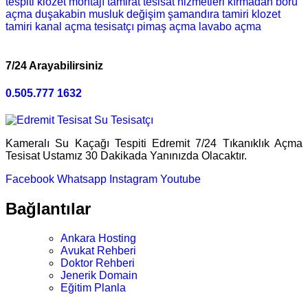
tespiti
klozet montajı
tamirat
tesisat hizmetleri
kırmadan boru
açma
duşakabin
musluk değişim
şamandıra tamiri
klozet
tamiri
kanal açma
tesisatçı
pimaş açma
lavabo açma
7/24 Arayabilirsiniz
0.505.777 1632
Kameralı Su Kaçağı Tespiti Edremit 7/24 Tıkanıklık Açma
Tesisat Ustamız 30 Dakikada Yanınızda Olacaktır.
Facebook
Whatsapp
Instagram
Youtube
Bağlantılar
Ankara Hosting
Avukat Rehberi
Doktor Rehberi
Jenerik Domain
Eğitim Planla