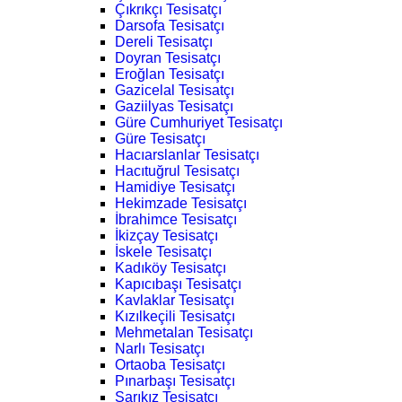
Çıkrıkçı Tesisatçı
Darsofa Tesisatçı
Dereli Tesisatçı
Doyran Tesisatçı
Eroğlan Tesisatçı
Gazicelal Tesisatçı
Gaziilyas Tesisatçı
Güre Cumhuriyet Tesisatçı
Güre Tesisatçı
Hacıarslanlar Tesisatçı
Hacıtuğrul Tesisatçı
Hamidiye Tesisatçı
Hekimzade Tesisatçı
İbrahimce Tesisatçı
İkizçay Tesisatçı
İskele Tesisatçı
Kadıköy Tesisatçı
Kapıcıbaşı Tesisatçı
Kavlaklar Tesisatçı
Kızılkeçili Tesisatçı
Mehmetalan Tesisatçı
Narlı Tesisatçı
Ortaoba Tesisatçı
Pınarbaşı Tesisatçı
Sarıkız Tesisatçı