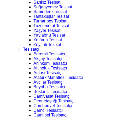
Sarıkız Tesisat
Soğanyemez Tesisat
Şahindere Tesisat
Tahtakuşlar Tesisat
Turhanbey Tesisat
Tuzcumurat Tesisat
Yaşyer Tesisat
Yaylaönü Tesisat
Yolören Tesisat
Zeytinli Tesisat
Tesisatçı
Edremit Tesisatçı
Akçay Tesisatçı
Altınkum Tesisatçı
Altınoluk Tesisatçı
Arıtaşı Tesisatçı
Atatürk Mahallesi Tesisatçı
Avcılar Tesisatçı
Beyoba Tesisatçı
Bostancı Tesisatçı
Camivasat Tesisatçı
Cennetayağı Tesisatçı
Cumhuriyet Tesisatçı
Çamcı Tesisatçı
Çamlıbel Tesisatçı