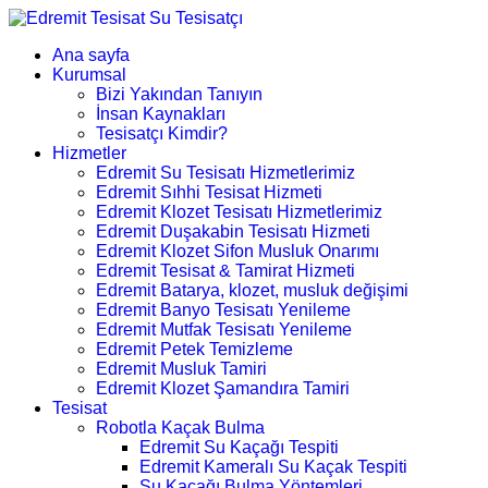
Ana sayfa
Kurumsal
Bizi Yakından Tanıyın
İnsan Kaynakları
Tesisatçı Kimdir?
Hizmetler
Edremit Su Tesisatı Hizmetlerimiz
Edremit Sıhhi Tesisat Hizmeti
Edremit Klozet Tesisatı Hizmetlerimiz
Edremit Duşakabin Tesisatı Hizmeti
Edremit Klozet Sifon Musluk Onarımı
Edremit Tesisat & Tamirat Hizmeti
Edremit Batarya, klozet, musluk değişimi
Edremit Banyo Tesisatı Yenileme
Edremit Mutfak Tesisatı Yenileme
Edremit Petek Temizleme
Edremit Musluk Tamiri
Edremit Klozet Şamandıra Tamiri
Tesisat
Robotla Kaçak Bulma
Edremit Su Kaçağı Tespiti
Edremit Kameralı Su Kaçak Tespiti
Su Kaçağı Bulma Yöntemleri