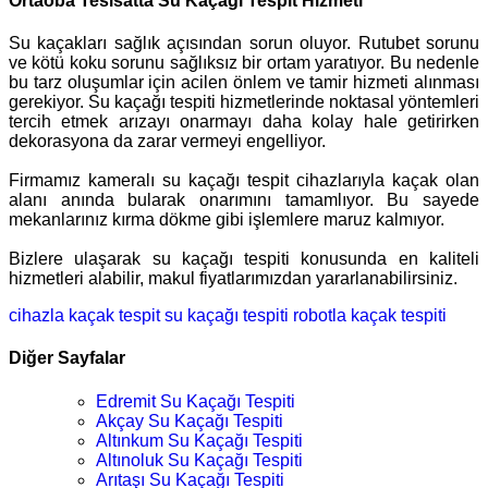
Ortaoba Tesisatta Su Kaçağı Tespit Hizmeti
Su kaçakları sağlık açısından sorun oluyor. Rutubet sorunu
ve kötü koku sorunu sağlıksız bir ortam yaratıyor. Bu nedenle
bu tarz oluşumlar için acilen önlem ve tamir hizmeti alınması
gerekiyor. Su kaçağı tespiti hizmetlerinde noktasal yöntemleri
tercih etmek arızayı onarmayı daha kolay hale getirirken
dekorasyona da zarar vermeyi engelliyor.
Firmamız kameralı su kaçağı tespit cihazlarıyla kaçak olan
alanı anında bularak onarımını tamamlıyor. Bu sayede
mekanlarınız kırma dökme gibi işlemlere maruz kalmıyor.
Bizlere ulaşarak su kaçağı tespiti konusunda en kaliteli
hizmetleri alabilir, makul fiyatlarımızdan yararlanabilirsiniz.
cihazla kaçak tespit
su kaçağı tespiti
robotla kaçak tespiti
Diğer Sayfalar
Edremit Su Kaçağı Tespiti
Akçay Su Kaçağı Tespiti
Altınkum Su Kaçağı Tespiti
Altınoluk Su Kaçağı Tespiti
Arıtaşı Su Kaçağı Tespiti