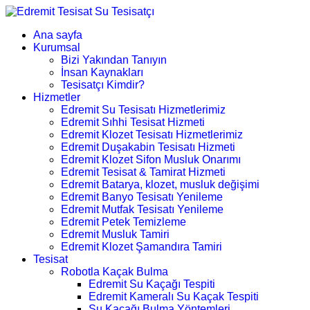
Ana sayfa
Kurumsal
Bizi Yakından Tanıyın
İnsan Kaynakları
Tesisatçı Kimdir?
Hizmetler
Edremit Su Tesisatı Hizmetlerimiz
Edremit Sıhhi Tesisat Hizmeti
Edremit Klozet Tesisatı Hizmetlerimiz
Edremit Duşakabin Tesisatı Hizmeti
Edremit Klozet Sifon Musluk Onarımı
Edremit Tesisat & Tamirat Hizmeti
Edremit Batarya, klozet, musluk değişimi
Edremit Banyo Tesisatı Yenileme
Edremit Mutfak Tesisatı Yenileme
Edremit Petek Temizleme
Edremit Musluk Tamiri
Edremit Klozet Şamandıra Tamiri
Tesisat
Robotla Kaçak Bulma
Edremit Su Kaçağı Tespiti
Edremit Kameralı Su Kaçak Tespiti
Su Kaçağı Bulma Yöntemleri