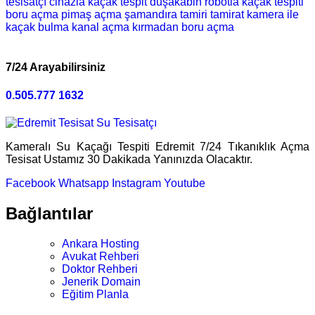
tesisatçı
cihazla kaçak tespit
duşakabin
robotla kaçak tespiti
boru açma
pimaş açma
şamandıra tamiri
tamirat
kamera ile
kaçak bulma
kanal açma
kırmadan boru açma
7/24 Arayabilirsiniz
0.505.777 1632
Kameralı Su Kaçağı Tespiti Edremit 7/24 Tıkanıklık Açma
Tesisat Ustamız 30 Dakikada Yanınızda Olacaktır.
Facebook
Whatsapp
Instagram
Youtube
Bağlantılar
Ankara Hosting
Avukat Rehberi
Doktor Rehberi
Jenerik Domain
Eğitim Planla