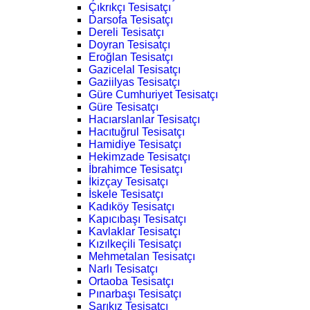
Çıkrıkçı Tesisatçı
Darsofa Tesisatçı
Dereli Tesisatçı
Doyran Tesisatçı
Eroğlan Tesisatçı
Gazicelal Tesisatçı
Gaziilyas Tesisatçı
Güre Cumhuriyet Tesisatçı
Güre Tesisatçı
Hacıarslanlar Tesisatçı
Hacıtuğrul Tesisatçı
Hamidiye Tesisatçı
Hekimzade Tesisatçı
İbrahimce Tesisatçı
İkizçay Tesisatçı
İskele Tesisatçı
Kadıköy Tesisatçı
Kapıcıbaşı Tesisatçı
Kavlaklar Tesisatçı
Kızılkeçili Tesisatçı
Mehmetalan Tesisatçı
Narlı Tesisatçı
Ortaoba Tesisatçı
Pınarbaşı Tesisatçı
Sarıkız Tesisatçı