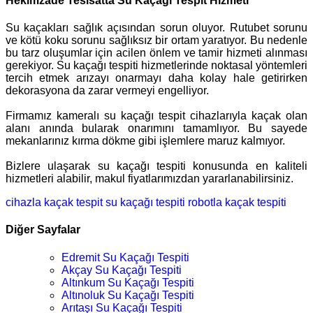
Hekimzade Tesisatta Su Kaçağı Tespit Hizmeti
Su kaçakları sağlık açısından sorun oluyor. Rutubet sorunu
ve kötü koku sorunu sağlıksız bir ortam yaratıyor. Bu nedenle
bu tarz oluşumlar için acilen önlem ve tamir hizmeti alınması
gerekiyor. Su kaçağı tespiti hizmetlerinde noktasal yöntemleri
tercih etmek arızayı onarmayı daha kolay hale getirirken
dekorasyona da zarar vermeyi engelliyor.
Firmamız kameralı su kaçağı tespit cihazlarıyla kaçak olan
alanı anında bularak onarımını tamamlıyor. Bu sayede
mekanlarınız kırma dökme gibi işlemlere maruz kalmıyor.
Bizlere ulaşarak su kaçağı tespiti konusunda en kaliteli
hizmetleri alabilir, makul fiyatlarımızdan yararlanabilirsiniz.
cihazla kaçak tespit
su kaçağı tespiti
robotla kaçak tespiti
Diğer Sayfalar
Edremit Su Kaçağı Tespiti
Akçay Su Kaçağı Tespiti
Altınkum Su Kaçağı Tespiti
Altınoluk Su Kaçağı Tespiti
Arıtaşı Su Kaçağı Tespiti