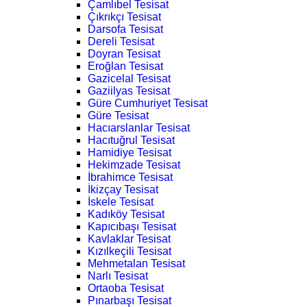
Çamlıbel Tesisat
Çıkrıkçı Tesisat
Darsofa Tesisat
Dereli Tesisat
Doyran Tesisat
Eroğlan Tesisat
Gazicelal Tesisat
Gaziilyas Tesisat
Güre Cumhuriyet Tesisat
Güre Tesisat
Hacıarslanlar Tesisat
Hacıtuğrul Tesisat
Hamidiye Tesisat
Hekimzade Tesisat
İbrahimce Tesisat
İkizçay Tesisat
İskele Tesisat
Kadıköy Tesisat
Kapıcıbaşı Tesisat
Kavlaklar Tesisat
Kızılkeçili Tesisat
Mehmetalan Tesisat
Narlı Tesisat
Ortaoba Tesisat
Pınarbaşı Tesisat