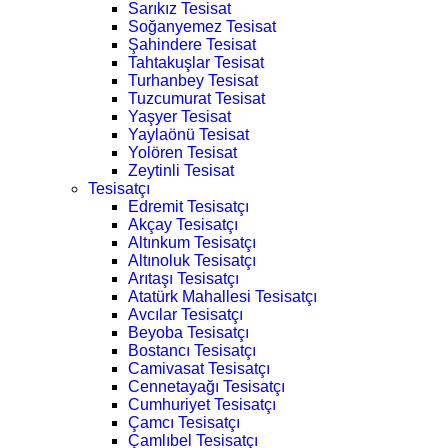
Sarıkız Tesisat
Soğanyemez Tesisat
Şahindere Tesisat
Tahtakuşlar Tesisat
Turhanbey Tesisat
Tuzcumurat Tesisat
Yaşyer Tesisat
Yaylaönü Tesisat
Yolören Tesisat
Zeytinli Tesisat
Tesisatçı
Edremit Tesisatçı
Akçay Tesisatçı
Altınkum Tesisatçı
Altınoluk Tesisatçı
Arıtaşı Tesisatçı
Atatürk Mahallesi Tesisatçı
Avcılar Tesisatçı
Beyoba Tesisatçı
Bostancı Tesisatçı
Camivasat Tesisatçı
Cennetayağı Tesisatçı
Cumhuriyet Tesisatçı
Çamcı Tesisatçı
Çamlıbel Tesisatçı