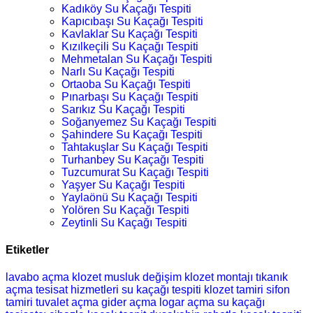
Kadıköy Su Kaçağı Tespiti
Kapıcıbaşı Su Kaçağı Tespiti
Kavlaklar Su Kaçağı Tespiti
Kızılkeçili Su Kaçağı Tespiti
Mehmetalan Su Kaçağı Tespiti
Narlı Su Kaçağı Tespiti
Ortaoba Su Kaçağı Tespiti
Pınarbaşı Su Kaçağı Tespiti
Sarıkız Su Kaçağı Tespiti
Soğanyemez Su Kaçağı Tespiti
Şahindere Su Kaçağı Tespiti
Tahtakuşlar Su Kaçağı Tespiti
Turhanbey Su Kaçağı Tespiti
Tuzcumurat Su Kaçağı Tespiti
Yaşyer Su Kaçağı Tespiti
Yaylaönü Su Kaçağı Tespiti
Yolören Su Kaçağı Tespiti
Zeytinli Su Kaçağı Tespiti
Etiketler
lavabo açma
klozet
musluk değişim
klozet montajı
tıkanık
açma
tesisat hizmetleri
su kaçağı tespiti
klozet tamiri
sifon
tamiri
tuvalet açma
gider açma
logar açma
su kaçağı