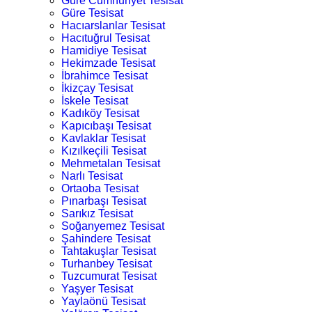
Güre Cumhuriyet Tesisat
Güre Tesisat
Hacıarslanlar Tesisat
Hacıtuğrul Tesisat
Hamidiye Tesisat
Hekimzade Tesisat
İbrahimce Tesisat
İkizçay Tesisat
İskele Tesisat
Kadıköy Tesisat
Kapıcıbaşı Tesisat
Kavlaklar Tesisat
Kızılkeçili Tesisat
Mehmetalan Tesisat
Narlı Tesisat
Ortaoba Tesisat
Pınarbaşı Tesisat
Sarıkız Tesisat
Soğanyemez Tesisat
Şahindere Tesisat
Tahtakuşlar Tesisat
Turhanbey Tesisat
Tuzcumurat Tesisat
Yaşyer Tesisat
Yaylaönü Tesisat