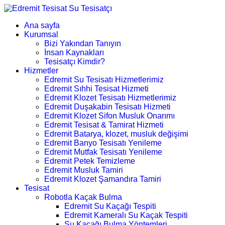
Ana sayfa
Kurumsal
Bizi Yakından Tanıyın
İnsan Kaynakları
Tesisatçı Kimdir?
Hizmetler
Edremit Su Tesisatı Hizmetlerimiz
Edremit Sıhhi Tesisat Hizmeti
Edremit Klozet Tesisatı Hizmetlerimiz
Edremit Duşakabin Tesisatı Hizmeti
Edremit Klozet Sifon Musluk Onarımı
Edremit Tesisat & Tamirat Hizmeti
Edremit Batarya, klozet, musluk değişimi
Edremit Banyo Tesisatı Yenileme
Edremit Mutfak Tesisatı Yenileme
Edremit Petek Temizleme
Edremit Musluk Tamiri
Edremit Klozet Şamandıra Tamiri
Tesisat
Robotla Kaçak Bulma
Edremit Su Kaçağı Tespiti
Edremit Kameralı Su Kaçak Tespiti
Su Kaçağı Bulma Yöntemleri