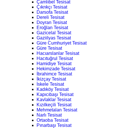
Çamlıbel Tesisat
Çıkrıkçı Tesisat
Darsofa Tesisat
Dereli Tesisat
Doyran Tesisat
Eroğlan Tesisat
Gazicelal Tesisat
Gaziilyas Tesisat
Güre Cumhuriyet Tesisat
Güre Tesisat
Hacıarslanlar Tesisat
Hacıtuğrul Tesisat
Hamidiye Tesisat
Hekimzade Tesisat
İbrahimce Tesisat
İkizçay Tesisat
İskele Tesisat
Kadıköy Tesisat
Kapıcıbaşı Tesisat
Kavlaklar Tesisat
Kızılkeçili Tesisat
Mehmetalan Tesisat
Narlı Tesisat
Ortaoba Tesisat
Pınarbaşı Tesisat