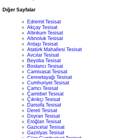
Diğer Sayfalar
Edremit Tesisat
Akçay Tesisat
Altınkum Tesisat
Altınoluk Tesisat
Arıtaşı Tesisat
Atatürk Mahallesi Tesisat
Avcılar Tesisat
Beyoba Tesisat
Bostancı Tesisat
Camivasat Tesisat
Cennetayağı Tesisat
Cumhuriyet Tesisat
Çamcı Tesisat
Çamlıbel Tesisat
Çıkrıkçı Tesisat
Darsofa Tesisat
Dereli Tesisat
Doyran Tesisat
Eroğlan Tesisat
Gazicelal Tesisat
Gaziilyas Tesisat