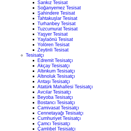
Sarıkız Tesisat
Soğanyemez Tesisat
Şahindere Tesisat
Tahtakuşlar Tesisat
Turhanbey Tesisat
Tuzcumurat Tesisat
Yaşyer Tesisat
Yaylaönü Tesisat
Yolören Tesisat
Zeytinli Tesisat
Tesisatçı
Edremit Tesisatçı
Akçay Tesisatçı
Altınkum Tesisatçı
Altınoluk Tesisatçı
Arıtaşı Tesisatçı
Atatürk Mahallesi Tesisatçı
Avcılar Tesisatçı
Beyoba Tesisatçı
Bostancı Tesisatçı
Camivasat Tesisatçı
Cennetayağı Tesisatçı
Cumhuriyet Tesisatçı
Çamcı Tesisatçı
Çamlıbel Tesisatçı