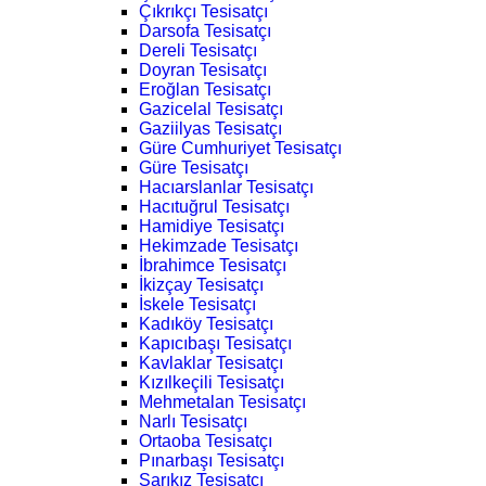
Çıkrıkçı Tesisatçı
Darsofa Tesisatçı
Dereli Tesisatçı
Doyran Tesisatçı
Eroğlan Tesisatçı
Gazicelal Tesisatçı
Gaziilyas Tesisatçı
Güre Cumhuriyet Tesisatçı
Güre Tesisatçı
Hacıarslanlar Tesisatçı
Hacıtuğrul Tesisatçı
Hamidiye Tesisatçı
Hekimzade Tesisatçı
İbrahimce Tesisatçı
İkizçay Tesisatçı
İskele Tesisatçı
Kadıköy Tesisatçı
Kapıcıbaşı Tesisatçı
Kavlaklar Tesisatçı
Kızılkeçili Tesisatçı
Mehmetalan Tesisatçı
Narlı Tesisatçı
Ortaoba Tesisatçı
Pınarbaşı Tesisatçı
Sarıkız Tesisatçı