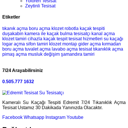
Yolören Tesisat
Zeytinli Tesisat
Etiketler
tıkanık açma
boru açma
klozet
robotla kaçak tespiti
duşakabin
kamera ile kaçak bulma
tesisatçı
kanal açma
klozet tamiri
cihazla kaçak tespit
tesisat hizmetleri
su kaçağı
logar açma
sifon tamiri
klozet montajı
gider açma
kırmadan
boru açma
tuvalet açma
lavabo açma
tesisat
tıkanıklık açma
pimaş açma
musluk değişim
şamandıra tamiri
7/24 Arayabilirsiniz
0.505.777 1632
Kameralı Su Kaçağı Tespiti Edremit 7/24 Tıkanıklık Açma
Tesisat Ustamız 30 Dakikada Yanınızda Olacaktır.
Facebook
Whatsapp
Instagram
Youtube