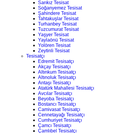
Sarıkız Tesisat
Soğanyemez Tesisat
Şahindere Tesisat
Tahtakuşlar Tesisat
Turhanbey Tesisat
Tuzcumurat Tesisat
Yaşyer Tesisat
Yaylaönü Tesisat
Yolören Tesisat
Zeytinli Tesisat
Tesisatçı
Edremit Tesisatçı
Akçay Tesisatçı
Altınkum Tesisatçı
Altınoluk Tesisatçı
Arıtaşı Tesisatçı
Atatürk Mahallesi Tesisatçı
Avcılar Tesisatçı
Beyoba Tesisatçı
Bostancı Tesisatçı
Camivasat Tesisatçı
Cennetayağı Tesisatçı
Cumhuriyet Tesisatçı
Çamcı Tesisatçı
Çamlıbel Tesisatçı