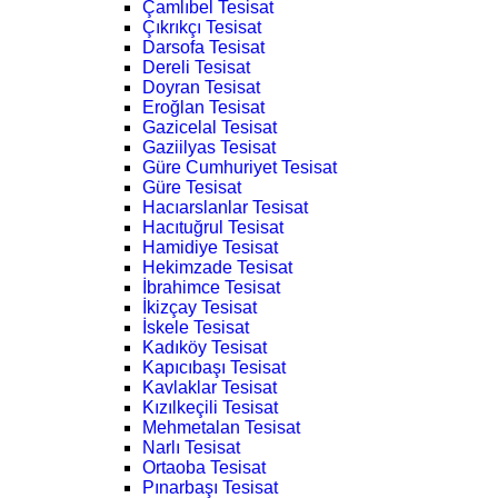
Çamlıbel Tesisat
Çıkrıkçı Tesisat
Darsofa Tesisat
Dereli Tesisat
Doyran Tesisat
Eroğlan Tesisat
Gazicelal Tesisat
Gaziilyas Tesisat
Güre Cumhuriyet Tesisat
Güre Tesisat
Hacıarslanlar Tesisat
Hacıtuğrul Tesisat
Hamidiye Tesisat
Hekimzade Tesisat
İbrahimce Tesisat
İkizçay Tesisat
İskele Tesisat
Kadıköy Tesisat
Kapıcıbaşı Tesisat
Kavlaklar Tesisat
Kızılkeçili Tesisat
Mehmetalan Tesisat
Narlı Tesisat
Ortaoba Tesisat
Pınarbaşı Tesisat