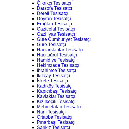
Çıkrıkçı Tesisatçı
Darsofa Tesisatçı
Dereli Tesisatçı
Doyran Tesisatçı
Eroğlan Tesisatçı
Gazicelal Tesisatçı
Gaziilyas Tesisatçı
Güre Cumhuriyet Tesisatçı
Güre Tesisatçı
Hacıarslanlar Tesisatçı
Hacıtuğrul Tesisatçı
Hamidiye Tesisatçı
Hekimzade Tesisatçı
İbrahimce Tesisatçı
İkizçay Tesisatçı
İskele Tesisatçı
Kadıköy Tesisatçı
Kapıcıbaşı Tesisatçı
Kavlaklar Tesisatçı
Kızılkeçili Tesisatçı
Mehmetalan Tesisatçı
Narlı Tesisatçı
Ortaoba Tesisatçı
Pınarbaşı Tesisatçı
Sarıkız Tesisatçı