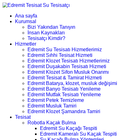
Ana sayfa
Kurumsal
Bizi Yakından Tanıyın
İnsan Kaynakları
Tesisatçı Kimdir?
Hizmetler
Edremit Su Tesisatı Hizmetlerimiz
Edremit Sıhhi Tesisat Hizmeti
Edremit Klozet Tesisatı Hizmetlerimiz
Edremit Duşakabin Tesisatı Hizmeti
Edremit Klozet Sifon Musluk Onarımı
Edremit Tesisat & Tamirat Hizmeti
Edremit Batarya, klozet, musluk değişimi
Edremit Banyo Tesisatı Yenileme
Edremit Mutfak Tesisatı Yenileme
Edremit Petek Temizleme
Edremit Musluk Tamiri
Edremit Klozet Şamandıra Tamiri
Tesisat
Robotla Kaçak Bulma
Edremit Su Kaçağı Tespiti
Edremit Kameralı Su Kaçak Tespiti
Su Kaçağı Bulma Yöntemleri