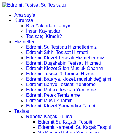
Ana sayfa
Kurumsal
Bizi Yakından Tanıyın
İnsan Kaynakları
Tesisatçı Kimdir?
Hizmetler
Edremit Su Tesisatı Hizmetlerimiz
Edremit Sıhhi Tesisat Hizmeti
Edremit Klozet Tesisatı Hizmetlerimiz
Edremit Duşakabin Tesisatı Hizmeti
Edremit Klozet Sifon Musluk Onarımı
Edremit Tesisat & Tamirat Hizmeti
Edremit Batarya, klozet, musluk değişimi
Edremit Banyo Tesisatı Yenileme
Edremit Mutfak Tesisatı Yenileme
Edremit Petek Temizleme
Edremit Musluk Tamiri
Edremit Klozet Şamandıra Tamiri
Tesisat
Robotla Kaçak Bulma
Edremit Su Kaçağı Tespiti
Edremit Kameralı Su Kaçak Tespiti
Su Kaçağı Bulma Yöntemleri