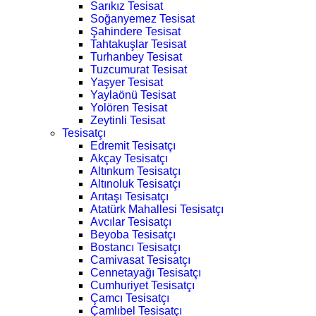
Sarıkız Tesisat
Soğanyemez Tesisat
Şahindere Tesisat
Tahtakuşlar Tesisat
Turhanbey Tesisat
Tuzcumurat Tesisat
Yaşyer Tesisat
Yaylaönü Tesisat
Yolören Tesisat
Zeytinli Tesisat
Tesisatçı
Edremit Tesisatçı
Akçay Tesisatçı
Altınkum Tesisatçı
Altınoluk Tesisatçı
Arıtaşı Tesisatçı
Atatürk Mahallesi Tesisatçı
Avcılar Tesisatçı
Beyoba Tesisatçı
Bostancı Tesisatçı
Camivasat Tesisatçı
Cennetayağı Tesisatçı
Cumhuriyet Tesisatçı
Çamcı Tesisatçı
Çamlıbel Tesisatçı