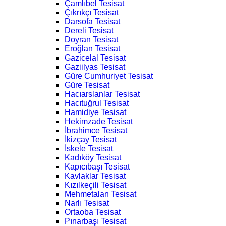
Çamlıbel Tesisat
Çıkrıkçı Tesisat
Darsofa Tesisat
Dereli Tesisat
Doyran Tesisat
Eroğlan Tesisat
Gazicelal Tesisat
Gaziilyas Tesisat
Güre Cumhuriyet Tesisat
Güre Tesisat
Hacıarslanlar Tesisat
Hacıtuğrul Tesisat
Hamidiye Tesisat
Hekimzade Tesisat
İbrahimce Tesisat
İkizçay Tesisat
İskele Tesisat
Kadıköy Tesisat
Kapıcıbaşı Tesisat
Kavlaklar Tesisat
Kızılkeçili Tesisat
Mehmetalan Tesisat
Narlı Tesisat
Ortaoba Tesisat
Pınarbaşı Tesisat