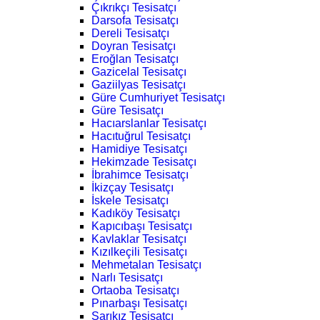
Çıkrıkçı Tesisatçı
Darsofa Tesisatçı
Dereli Tesisatçı
Doyran Tesisatçı
Eroğlan Tesisatçı
Gazicelal Tesisatçı
Gaziilyas Tesisatçı
Güre Cumhuriyet Tesisatçı
Güre Tesisatçı
Hacıarslanlar Tesisatçı
Hacıtuğrul Tesisatçı
Hamidiye Tesisatçı
Hekimzade Tesisatçı
İbrahimce Tesisatçı
İkizçay Tesisatçı
İskele Tesisatçı
Kadıköy Tesisatçı
Kapıcıbaşı Tesisatçı
Kavlaklar Tesisatçı
Kızılkeçili Tesisatçı
Mehmetalan Tesisatçı
Narlı Tesisatçı
Ortaoba Tesisatçı
Pınarbaşı Tesisatçı
Sarıkız Tesisatçı